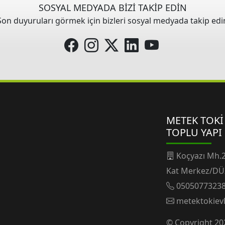
SOSYAL MEDYADA BİZİ TAKİP EDİN
Son duyuruları görmek için bizleri sosyal medyada takip edi
METEK TOKİ
TOPLU YAPI
Koçyazı Mh.2
Kat Merkez/DÜ
0505077323
metektokiev
© Copyright 202