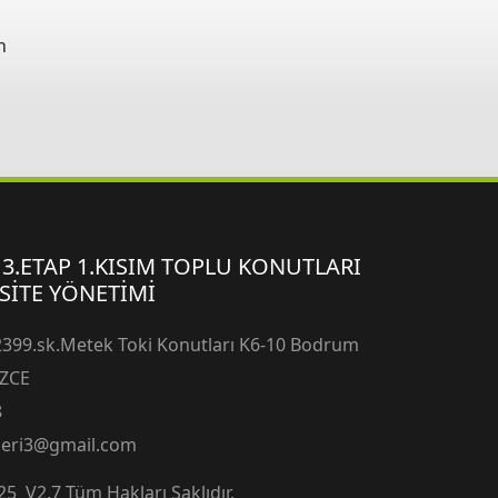
n
 3.ETAP 1.KISIM TOPLU KONUTLARI
 SİTE YÖNETİMİ
399.sk.Metek Toki Konutları K6-10 Bodrum
ZCE
8
leri3@gmail.com
5 V2.7 Tüm Hakları Saklıdır.